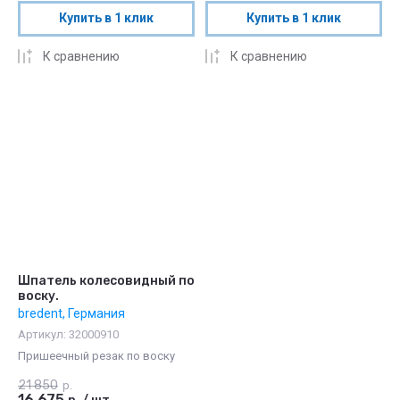
Купить в 1 клик
Купить в 1 клик
К сравнению
К сравнению
Шпатель колесовидный по
воску.
bredent, Германия
Артикул:
32000910
Пришеечный резак по воску
21 850
р.
16 675