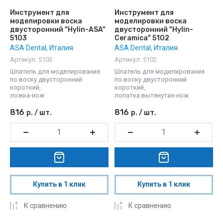
Инструмент для
Инструмент для
моделировки воска
моделировки воска
двусторонний "Hylin-ASA"
двусторонний "Hylin-
5103
Ceramica" 5102
ASA Dental, Италия
ASA Dental, Италия
Артикул:
5103
Артикул:
5102
Шпатель для моделирования
Шпатель для моделирования
по воску двусторонний
по воску двусторонний
короткий,
короткий,
ложка-нож
лопатка вытянутая-нож
816
816
р.
/
шт.
р.
/
шт.
Купить в 1 клик
Купить в 1 клик
К сравнению
К сравнению