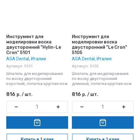
Инструмент для
Инструмент для
моделировки воска
моделировки воска
двусторонний "Hylin-Le
двусторонний "Le Cron"
Cron" 5101
5105
ASA Dental, Италия
ASA Dental, Италия
Артикул:
5101
Артикул:
5105
Шпатель для моделирования
Шпатель для моделирования
по воску двусторонний
по воску двусторонний
короткий, лопатка круглая-нож
длинный, лопатка круглая-нож
816
816
р.
/
шт.
р.
/
шт.
Купить в 1 клик
Купить в 1 клик