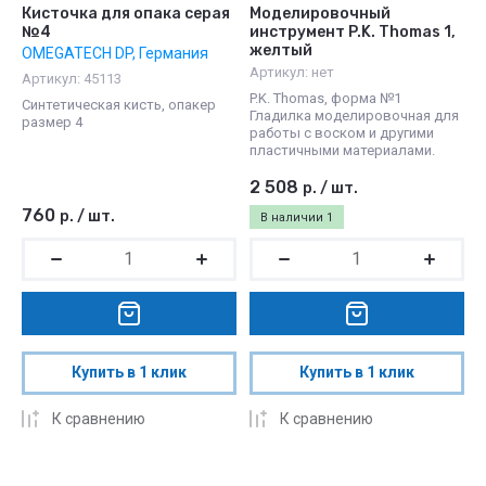
Кисточка для опака серая
Моделировочный
№4
инструмент P.K. Thomas 1,
желтый
OMEGATECH DP, Германия
Артикул:
нет
Артикул:
45113
P.K. Thomas, форма №1
Синтетическая кисть, опакер
Гладилка моделировочная для
размер 4
работы с воском и другими
пластичными материалами.
2 508
р.
/
шт.
760
р.
/
шт.
В наличии
1
Купить в 1 клик
Купить в 1 клик
К сравнению
К сравнению