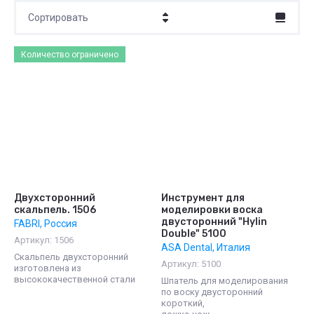
Сортировать
Цена - убывание
Количество ограничено
Цена - возрастание
Название - Я-А
Название - А-Я
Двухсторонний
Инструмент для
скальпель. 1506
моделировки воска
двусторонний "Hylin
FABRI, Россия
Double" 5100
Артикул:
1506
ASA Dental, Италия
Скальпель двухсторонний
Артикул:
5100
изготовлена из
высококачественной стали
Шпатель для моделирования
по воску двусторонний
короткий,