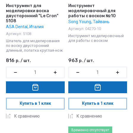
Инструмент для
Инструмент
моделировки воска
моделировочный для
двусторонний "Le Cron"
работы с воском №10
5108
Song Young, Тайвань
ASA Dental, Италия
Артикул:
04270-10
Артикул:
5108
Инструмент моделировочный
для работы с воском
Шпатель для моделирования
по воску двусторонний
длинный, лопатка круглая-нож
816
963
р.
/
шт.
р.
/
шт.
Купить в 1 клик
Купить в 1 клик
К сравнению
К сравнению
Временно отсутствует