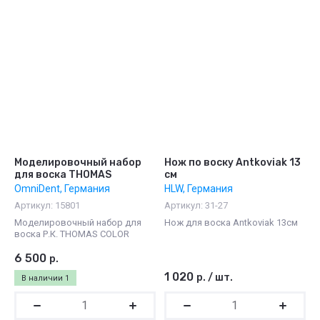
Моделировочный набор
Нож по воску Antkoviak 13
для воска THOMAS
см
OmniDent, Германия
HLW, Германия
Артикул:
15801
Артикул:
31-27
Моделировочный набор для
Нож для воска Antkoviak 13см
воска Р.К. THOMAS COLOR
6 500
р.
1 020
р.
/
шт.
В наличии
1